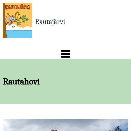
Hyppää
pääsisältöön
Rautajärvi
Rautahovi