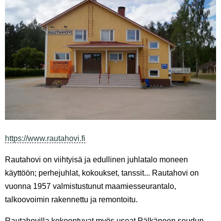
https://www.rautahovi.fi
Rautahovi on viihtyisä ja edullinen juhlatalo moneen
käyttöön; perhejuhlat, kokoukset, tanssit... Rautahovi on
vuonna 1957 valmistustunut maamiesseurantalo,
talkoovoimin rakennettu ja remontoitu.
Rautahovilla kokoontuvat myös useat Pälkäneen seudun