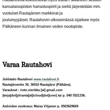
kansalaisopiston harrastuspiirit ja siellä järjestetään mm.
vuotuiset Rautajärven markkinat ja
joulumyyjäiset. Rautahovin ulkoseinässä sijaitsee myös
Pälkäneen kunnan ilmainen veden noutopiste.
Varaa Rautahovi
Juhlatalo Rautahovi
www.rautahovi.fi
Rautajärventie 30, 36910 Rautajärvi (Pälkäne).
Varaukset :
risto
.
vierikka
[at]
gmail
.
com
(terja[dot]yliranta[at]icloud[dot]com)
tai p. 040 5521336.
Astioiden vuokraus: Maisa Viljanen p. 0503629669