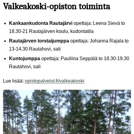
Valkeakoski-opiston toiminta
Kankaankudonta Rautajärvi
opettaja: Leena Sievä to
18.30-21 Rautajärven koulu, kudontatila
Rautajärven torstaijumppa
opettaja: Johanna Rajala to
13-14.30 Rautahovi, sali
Kuntojumppa
opettaja: Pauliina Seppälä to 18.30-19.30
Rautahovi, sali
Lue lisää:
opistopalvelut.fi/valkeakoski