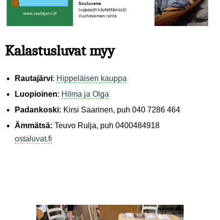
Kalastusluvat myy
Rautajärvi
:
Hippeläisen kauppa
Luopioinen
:
Hilma ja Olga
Padankoski:
Kirsi Saarinen, puh 040 7286 464
Ämmätsä:
Teuvo Rulja, puh 0400484918
ostaluvat.fi