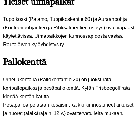
Yleiset uimapaikat
Tuppikoski (Patamo, Tuppikoskentie 60) ja Auraanpohja
(Kortteenpohjantien ja Pihtisalmentien risteys) ovat vapaasti
käytettävissä. Uimapaikkojen kunnossapidosta vastaa
Rautajärven kyläyhdistys ry.
Pallokenttä
Urheilukentällä (Pallokentäntie 20)
on juoksurata,
koripallopaikka ja pesäpallokenttä. Kylän Frisbeegolf rata
kiertää kentän kautta.
Pesäpalloa pelataan kesäisin, kaikki kiinnostuneet aikuiset
ja nuoret (alaikäraja n. 12 v.) ovat tervetulleita mukaan.