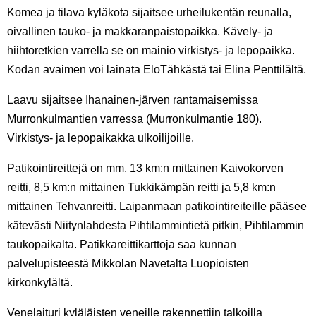
Komea ja tilava kyläkota sijaitsee urheilukentän reunalla,
oivallinen tauko- ja makkaranpaistopaikka. Kävely- ja
hiihtoretkien varrella se on mainio virkistys- ja lepopaikka.
Kodan avaimen voi lainata EloTähkästä tai Elina Penttilältä.
Laavu sijaitsee Ihanainen-järven rantamaisemissa
Murronkulmantien varressa (Murronkulmantie 180).
Virkistys- ja lepopaikakka ulkoilijoille.
Patikointireittejä on mm. 13 km:n mittainen Kaivokorven
reitti, 8,5 km:n mittainen Tukkikämpän reitti ja 5,8 km:n
mittainen Tehvanreitti. Laipanmaan patikointireiteille pääsee
kätevästi Niitynlahdesta Pihtilammintietä pitkin, Pihtilammin
taukopaikalta. Patikkareittikarttoja saa kunnan
palvelupisteestä Mikkolan Navetalta Luopioisten
kirkonkylältä.
Venelaituri kyläläisten veneille rakennettiin talkoilla