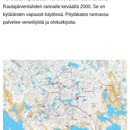
Rautajärvenlahden rannalle keväällä 2000. Se on
kyläläisten vapaasti käytössä. Pöytäkatos rannassa
palvelee veneilijöitä ja ohikulkijoita.