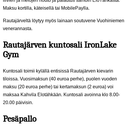
liivien ja melojen nouto ja palautus samoin EloTähkästä.
Maksu kortilla, käteisellä tai MobilePaylla.
Rautajärveltä löytyy myös lainaan soutuvene Vuohiniemen
venerannasta.
Rautajärven kuntosali IronLake
Gym
Kuntosali toimii kylällä entisissä Rautajärven kievarin
tiloissa. Vuosimaksun (40 euroa perhe), puolen vuoden
maksu (20 euroa perhe) tai kertamaksun (2 euroa) voi
maksaa Kahvila Elotähkään. Kuntosali avoinna klo 8.00-
20.00 päivisin.
Pesäpallo